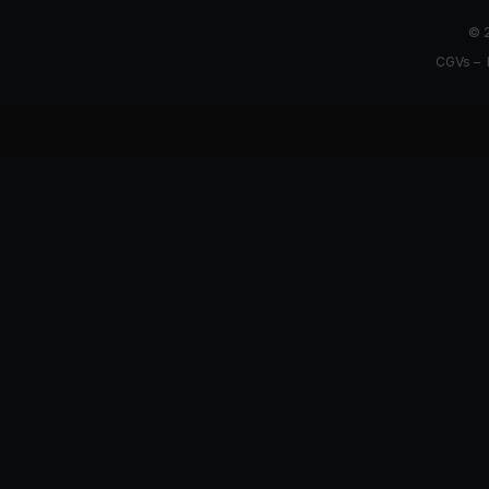
© 2
CGVs
–